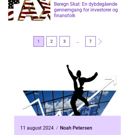
Beregn Skat: En dybdegående
gennemgang for investorer og
finansfolk
1
2
3
…
7
11 august 2024
Noah Petersen