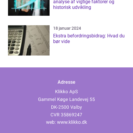
analyse af vigtige faktorer og
historisk udvikling
18 januar 2024
Ekstra befordringsbidrag: Hvad du
bør vide
Adresse
web:
www.klikko.dk