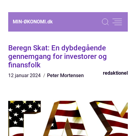
MIN-ØKONOMI.
dk
Beregn Skat: En dybdegående
gennemgang for investorer og
finansfolk
redaktionel
12 januar 2024
Peter Mortensen