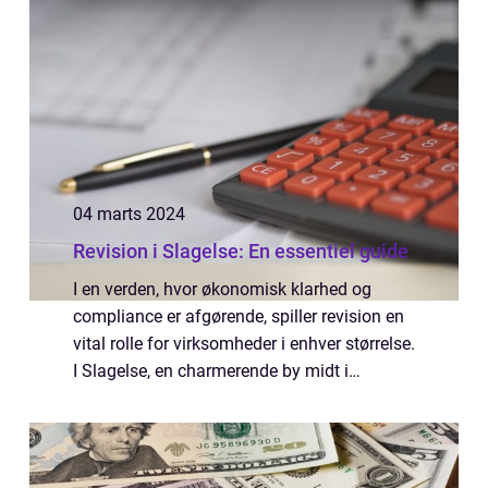
04 marts 2024
Revision i Slagelse: En essentiel guide
I en verden, hvor økonomisk klarhed og
compliance er afgørende, spiller revision en
vital rolle for virksomheder i enhver størrelse.
I Slagelse, en charmerende by midt i
Sjælland, er behovet for kvalificeret
revisionsassistance ikke mindre end i de s...