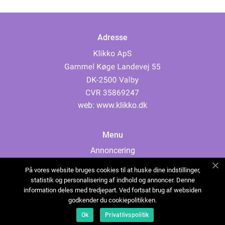
Adresse
web:
www.klikko.dk
Menu
Annoncering
Om os
På vores website bruges cookies til at huske dine indstillinger,
Cookies
statistik og personalisering af indhold og annoncer. Denne
information deles med tredjepart. Ved fortsat brug af websiden
Kontakt os
godkender du cookiepolitikken.
Sitemap
Ok
Privatlivspolitik