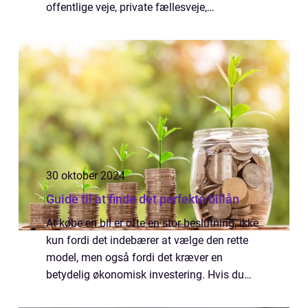
offentlige veje, private fællesveje,
parkeringskældre eller parkeringshuse, kan
parkeringskontrol hj&aeli...
30 oktober 2024
Guide til at finde det perfekte billån
At købe en bil er ofte en stor beslutning, ikke
kun fordi det indebærer at vælge den rette
model, men også fordi det kræver en
betydelig økonomisk investering. Hvis du
overvejer at finansiere din bil gennem et l&...