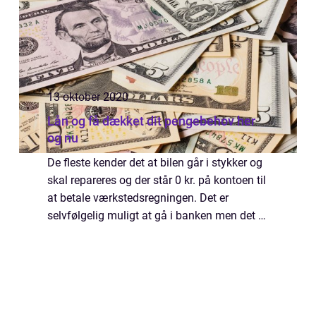
13 oktober 2020
Lån og få dækket dit pengebehov her
og nu
De fleste kender det at bilen går i stykker og
skal repareres og der står 0 kr. på kontoen til
at betale værkstedsregningen. Det er
selvfølgelig muligt at gå i banken men det er
ofte besværligt og de har en lang
låneprocedure på op til 3 uger. Det er...