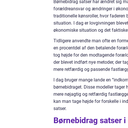
Børnebidrag satser har ændret sig m
forældreansvar og ændringer i økonomi
traditionelle kønsroller, hvor fadere
situation. I dag er lovgivningen blev
økonomiske situation og det faktiske
Tidligere anvendte man ofte en forme
en procentdel af den betalende foræ
tog højde for den modtagende foræld
der blevet indført nye metoder, der t
mere retfærdig og passende fastlægg
I dag bruger mange lande en “indkom
børnebidraget. Disse modeller tager 
mere nøjagtig og retfærdig fastlægg
kan man tage højde for forskelle i 
satser.
Børnebidrag satser i