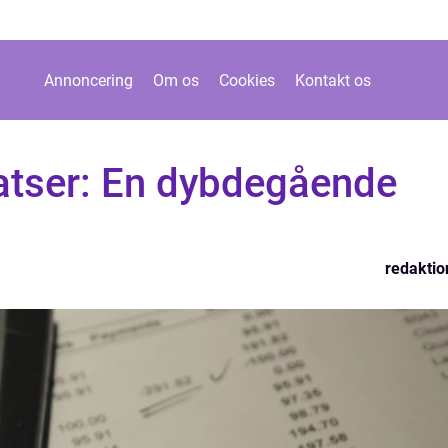
Annoncering
Om os
Cookies
Kontakt os
atser: En dybdegående
redaktio