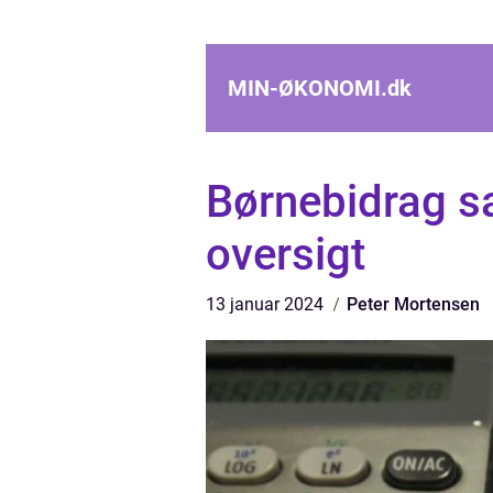
MIN-ØKONOMI.
dk
Børnebidrag s
oversigt
13 januar 2024
Peter Mortensen