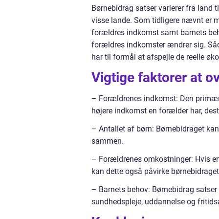
Børnebidrag satser varierer fra land t
visse lande. Som tidligere nævnt er 
forældres indkomst samt barnets beho
forældres indkomster ændrer sig. Såda
har til formål at afspejle de reelle ø
Vigtige faktorer at o
– Forældrenes indkomst: Den primære 
højere indkomst en forælder har, dest
– Antallet af børn: Børnebidraget ka
sammen.
– Forældrenes omkostninger: Hvis en 
kan dette også påvirke børnebidraget
– Barnets behov: Børnebidrag satser 
sundhedspleje, uddannelse og fritidsa