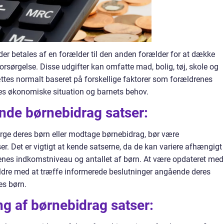
er betales af en forælder til den anden forælder for at dække
orsørgelse. Disse udgifter kan omfatte mad, bolig, tøj, skole og
tes normalt baseret på forskellige faktorer som forældrenes
nes økonomiske situation og barnets behov.
nde børnebidrag satser:
rsørge deres børn eller modtage børnebidrag, bør være
Det er vigtigt at kende satserne, da de kan variere afhængigt
drenes indkomstniveau og antallet af børn. At være opdateret med
ældre med at træffe informerede beslutninger angående deres
es børn.
g af børnebidrag satser: