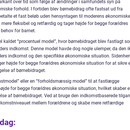
arkant over tid som følge af ændringer i samfundets syn på
ske forhold. I fortiden blev børnebidrag ofte fastsat ud fra
n betalte et fast beløb uden hensyntagen til moderens økonomisk
et mere fleksibel og retfærdig og tager højde for begge forældres
 behov for barnet.
l kaldet “procentuel model”, hvor børnebidraget blev fastlagt s
lders indkomst. Denne model havde dog nogle ulemper, da den i
ers indkomst og den specifikke økonomiske situation. Sidenhen
ager højde for begge forældres økonomiske situation for at sikre 
else af børnebidraget.
stmodel” eller en “forholdsmæssig model” til at fastlægge
højde for begge forældres økonomiske situation, hvilket skaber 
else af børnebidraget. Ved at bruge den indkomstbaserede tilga
indkomstniveauet mellem forældrene og skabe mere retfærdige
 dag: