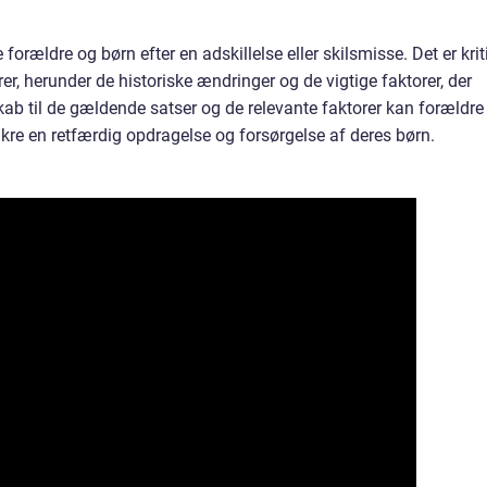
forældre og børn efter en adskillelse eller skilsmisse. Det er krit
er, herunder de historiske ændringer og de vigtige faktorer, der
kab til de gældende satser og de relevante faktorer kan forældre
kre en retfærdig opdragelse og forsørgelse af deres børn.