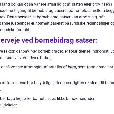
il land og kan også variere afhængigt af staten eller provinsen i
moderne tilgang til børnebidrag baseret på forholdet mellem beg
v. Dette betyder, at børnebidrag satser kan ændre sig, når
nne justeringer er normalt baseret på juridiske retningslinjer o
konomiske forhold.
verveje ved børnebidrag satser:
faktor, der påvirker børnebidraget, er forældrenes indkomst. J
o større vil være deres bidrag.
n også variere afhængigt af antallet af børn, som forældrene har
af forældrene har betydelige udenomsudgifter relateret til barne
.
bør tage højde for barnets specifikke behov, herunder
ktiviteter.