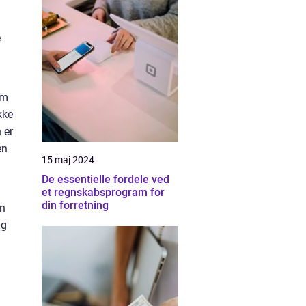
e
om
kke
 er
en
15 maj 2024
De essentielle fordele ved
et regnskabsprogram for
din forretning
en
ng