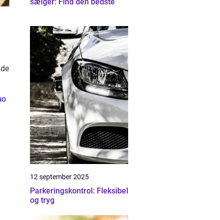
sælger: Find den bedste
jde
no
12 september 2025
Parkeringskontrol: Fleksibel
og tryg