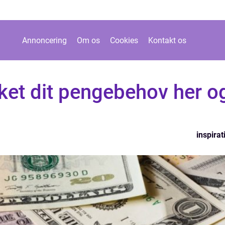
Annoncering
Om os
Cookies
Kontakt os
ket dit pengebehov her o
inspirat