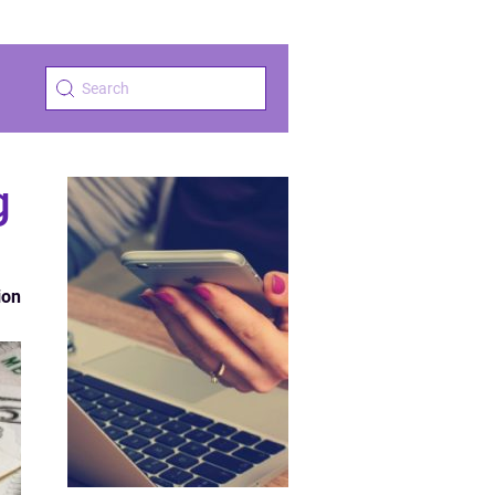
g
ion