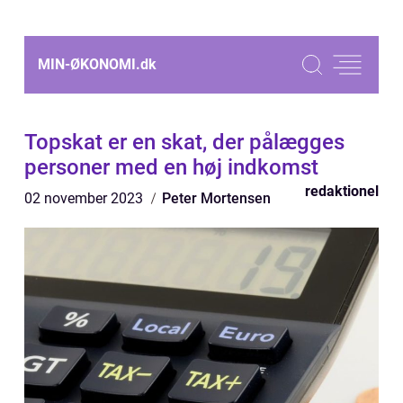
MIN-ØKONOMI.
dk
Topskat er en skat, der pålægges
personer med en høj indkomst
redaktionel
02 november 2023
Peter Mortensen