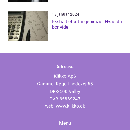
18 januar 2024
Ekstra befordringsbidrag: Hvad du
bør vide
Adresse
web:
www.klikko.dk
Menu