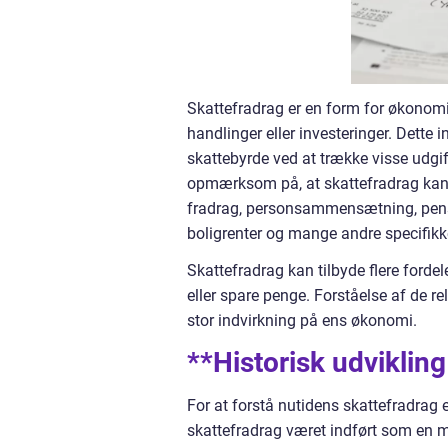
Skattefradrag er en form for økonomi
handlinger eller investeringer. Dette
skattebyrde ved at trække visse udgift
opmærksom på, at skattefradrag kan v
fradrag, personsammensætning, pensio
boligrenter og mange andre specifikke
Skattefradrag kan tilbyde flere fordel
eller spare penge. Forståelse af de r
stor indvirkning på ens økonomi.
**Historisk udvikling
For at forstå nutidens skattefradrag er
skattefradrag været indført som en m