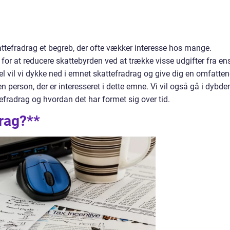
kattefradrag et begreb, der ofte vækker interesse hos mange.
for at reducere skattebyrden ved at trække visse udgifter fra en
kel vil vi dykke ned i emnet skattefradrag og give dig en omfatte
n person, der er interesseret i dette emne. Vi vil også gå i dybde
efradrag og hvordan det har formet sig over tid.
rag?**