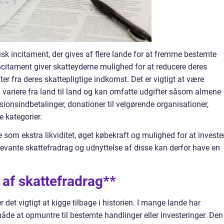
sk incitament, der gives af flere lande for at fremme bestemte
 incitament giver skatteyderne mulighed for at reducere deres
er fra deres skattepligtige indkomst. Det er vigtigt at være
ariere fra land til land og kan omfatte udgifter såsom almene
nsindbetalinger, donationer til velgørende organisationer,
 kategorier.
e som ekstra likviditet, øget købekraft og mulighed for at investe
elevante skattefradrag og udnyttelse af disse kan derfor have en
 af skattefradrag**
 det vigtigt at kigge tilbage i historien. I mange lande har
åde at opmuntre til bestemte handlinger eller investeringer. Den