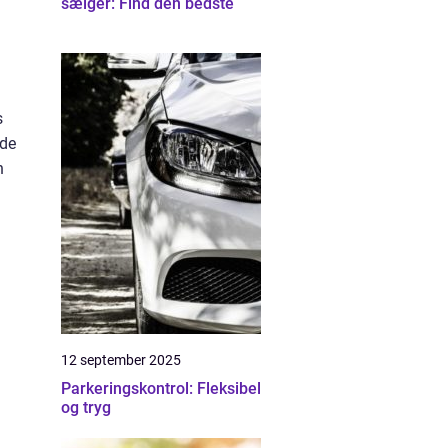
sælger: Find den bedste
s
nde
n
12 september 2025
Parkeringskontrol: Fleksibel
og tryg