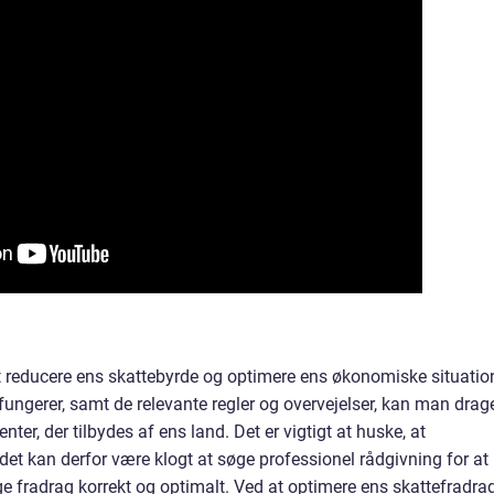
t reducere ens skattebyrde og optimere ens økonomiske situatio
fungerer, samt de relevante regler og overvejelser, kan man drag
ter, der tilbydes af ens land. Det er vigtigt at huske, at
et kan derfor være klogt at søge professionel rådgivning for at
ige fradrag korrekt og optimalt. Ved at optimere ens skattefradra