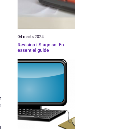
04 marts 2024
Revision i Slagelse: En
essentiel guide
n.
e
g