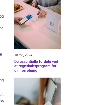
 og
or
er
15 maj 2024
De essentielle fordele ved
et regnskabsprogram for
din forretning
 og
elt
Det