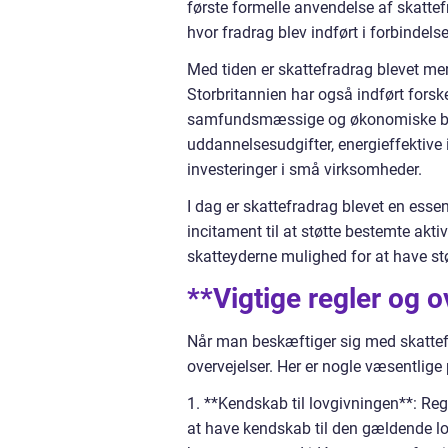
første formelle anvendelse af skattef
hvor fradrag blev indført i forbindel
Med tiden er skattefradrag blevet me
Storbritannien har også indført fors
samfundsmæssige og økonomiske behov
uddannelsesudgifter, energieffektive i
investeringer i små virksomheder.
I dag er skattefradrag blevet en esse
incitament til at støtte bestemte akti
skatteyderne mulighed for at have st
**Vigtige regler og o
Når man beskæftiger sig med skattefr
overvejelser. Her er nogle væsentlige
1. **Kendskab til lovgivningen**: Regle
at have kendskab til den gældende lo