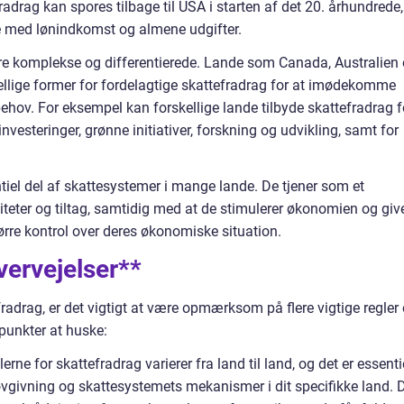
radrag kan spores tilbage til USA i starten af det 20. århundrede,
se med lønindkomst og almene udgifter.
re komplekse og differentierede. Lande som Canada, Australien
kellige former for fordelagtige skattefradrag for at imødekomme
. For eksempel kan forskellige lande tilbyde skattefradrag f
nvesteringer, grønne initiativer, forskning og udvikling, samt for
ntiel del af skattesystemer i mange lande. De tjener som et
viteter og tiltag, samtidig med at de stimulerer økonomien og giv
ørre kontrol over deres økonomiske situation.
vervejelser**
adrag, er det vigtigt at være opmærksom på flere vigtige regler
 punkter at huske:
rne for skattefradrag varierer fra land til land, og det er essenti
vgivning og skattesystemets mekanismer i dit specifikke land. 