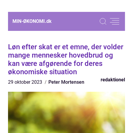
MIN-ØKONOMI.
dk
Løn efter skat er et emne, der volder
mange mennesker hovedbrud og
kan være afgørende for deres
økonomiske situation
redaktionel
29 oktober 2023
Peter Mortensen