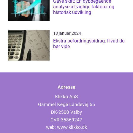
Gave skat: En dybdegående
analyse af vigtige faktorer og
historisk udvikling
18 januar 2024
Ekstra befordringsbidrag: Hvad du
bør vide
Adresse
web:
www.klikko.dk