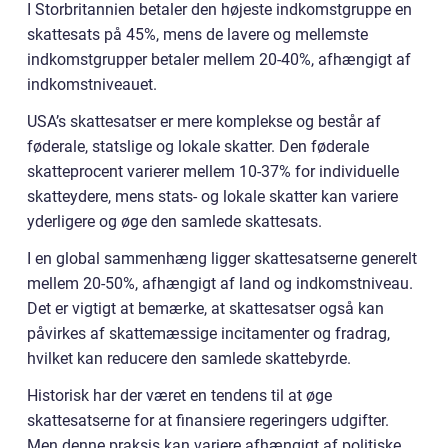
I Storbritannien betaler den højeste indkomstgruppe en
skattesats på 45%, mens de lavere og mellemste
indkomstgrupper betaler mellem 20-40%, afhængigt af
indkomstniveauet.
USA’s skattesatser er mere komplekse og består af
føderale, statslige og lokale skatter. Den føderale
skatteprocent varierer mellem 10-37% for individuelle
skatteydere, mens stats- og lokale skatter kan variere
yderligere og øge den samlede skattesats.
I en global sammenhæng ligger skattesatserne generelt
mellem 20-50%, afhængigt af land og indkomstniveau.
Det er vigtigt at bemærke, at skattesatser også kan
påvirkes af skattemæssige incitamenter og fradrag,
hvilket kan reducere den samlede skattebyrde.
Historisk har der været en tendens til at øge
skattesatserne for at finansiere regeringers udgifter.
Men denne praksis kan variere afhængigt af politiske