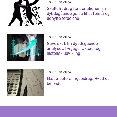
18 januar 2024
Skattefradrag for donationer: En
dybdegående guide til at forstå og
udnytte fordelene
18 januar 2024
Gave skat: En dybdegående
analyse af vigtige faktorer og
historisk udvikling
18 januar 2024
Ekstra befordringsbidrag: Hvad du
bør vide