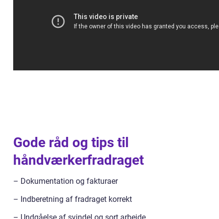
Gode råd og tips til
håndværkerfradraget
– Dokumentation og fakturaer
– Indberetning af fradraget korrekt
– Undgåelse af svindel og sort arbejde