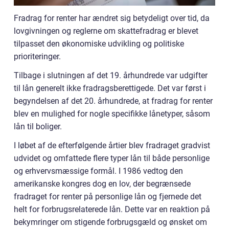
Fradrag for renter har ændret sig betydeligt over tid, da
lovgivningen og reglerne om skattefradrag er blevet
tilpasset den økonomiske udvikling og politiske
prioriteringer.
Tilbage i slutningen af det 19. århundrede var udgifter
til lån generelt ikke fradragsberettigede. Det var først i
begyndelsen af det 20. århundrede, at fradrag for renter
blev en mulighed for nogle specifikke lånetyper, såsom
lån til boliger.
I løbet af de efterfølgende årtier blev fradraget gradvist
udvidet og omfattede flere typer lån til både personlige
og erhvervsmæssige formål. I 1986 vedtog den
amerikanske kongres dog en lov, der begrænsede
fradraget for renter på personlige lån og fjernede det
helt for forbrugsrelaterede lån. Dette var en reaktion på
bekymringer om stigende forbrugsgæld og ønsket om