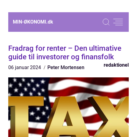
MIN-ØKONOMI.
dk
Fradrag for renter – Den ultimative
guide til investorer og finansfolk
redaktionel
06 januar 2024
Peter Mortensen