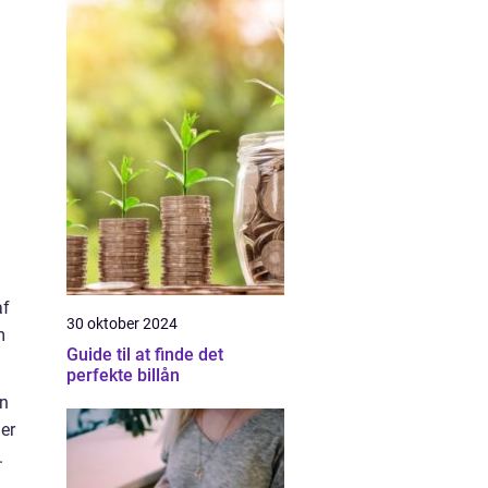
af
30 oktober 2024
m
Guide til at finde det
perfekte billån
en
er
.