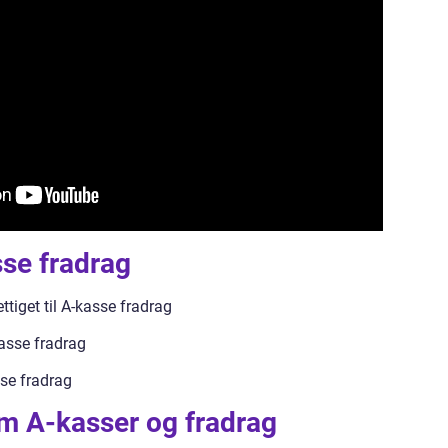
se fradrag
ttiget til A-kasse fradrag
kasse fradrag
se fradrag
om A-kasser og fradrag