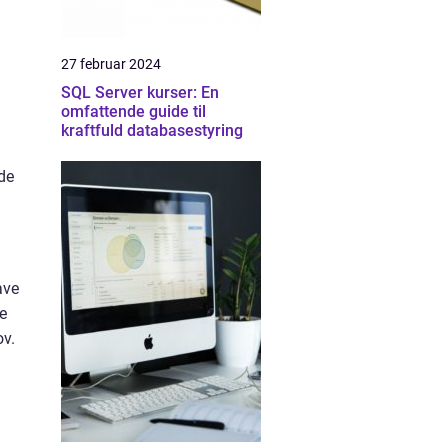
27 februar 2024
SQL Server kurser: En
omfattende guide til
kraftfuld databasestyring
de
ave
e
ov.