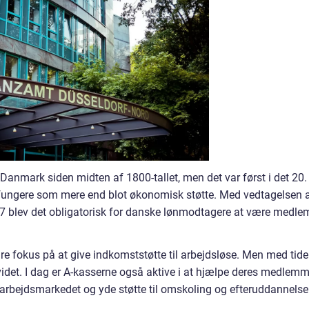
i Danmark siden midten af 1800-tallet, men det var først i det 20.
 fungere som mere end blot økonomisk støtte. Med vedtagelsen 
07 blev det obligatorisk for danske lønmodtagere at være medle
e fokus på at give indkomststøtte til arbejdsløse. Men med tid
videt. I dag er A-kasserne også aktive i at hjælpe deres medlemm
 arbejdsmarkedet og yde støtte til omskoling og efteruddannelse