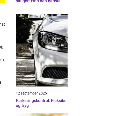
sælger: Find den bedste
mst
og
øn,
e
12 september 2025
Parkeringskontrol: Fleksibel
og tryg