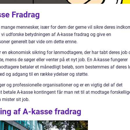
asse Fradrag
or mange mennesker, især for dem der gerne vil sikre deres indko
l vi udforske betydningen af A-kasse fradrag og give en
oner generelt bør vide om dette emne.
r en økonomisk sikring for lønmodtagere, der har tabt deres job 
te, mens de søger eller venter på et nyt job. En A-kasse fungerer
nmodtagere betaler et månedligt beløb, som bestemmes af deres l
hed og adgang til en række ydelser og støtte.
er og professionelle organisationer og er en vigtig del af det
 betale A-kasse kontingent får man ret til at modtage forskellig
mister sit job.
ling af A-kasse fradrag