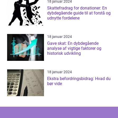
18 januar 2024
Skattefradrag for donationer: En
dybdegående guide til at forstå og
udnytte fordelene
18 januar 2024
Gave skat: En dybdegående
analyse af vigtige faktorer og
historisk udvikling
18 januar 2024
Ekstra befordringsbidrag: Hvad du
bør vide