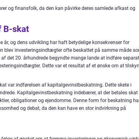
storer og finansfolk, da den kan påvirke deres samlede afkast og
f B-skat
e år, og dens udvikling har haft betydelige konsekvenser for
lsen blev investeringsindtægter ofte beskattet på samme måde s
t af det 20. århundrede begyndte mange lande at indføre separa
esteringsindtægter. Dette var et resultat af et ønske om at tilsky
.
kat var indførelsen af kapitalgevinstbeskatning. Dette skete i
ndrede. Kapitalgevinstbeskatning indebærer, at der betales skat
 aktier, obligationer og ejendomme. Denne form for beskatning ha
somhed og debat, da den kan have en stor indvirkning på
om følge af ønsket om at fremme investeringer og økonomisk væk