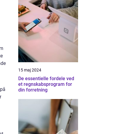
om
te
nde
15 maj 2024
De essentielle fordele ved
et regnskabsprogram for
 på
din forretning
r
st.