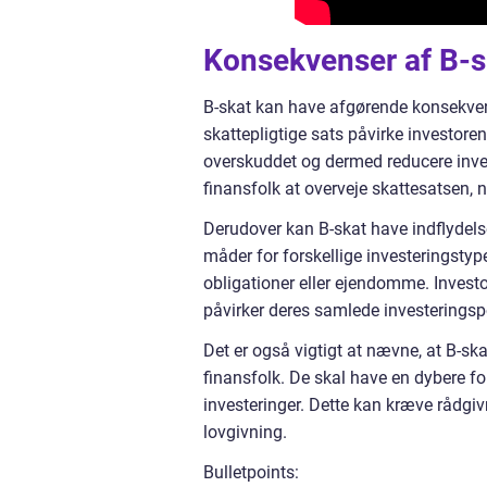
Konsekvenser af B-sk
B-skat kan have afgørende konsekvens
skattepligtige sats påvirke investore
overskuddet og dermed reducere invest
finansfolk at overveje skattesatsen, nå
Derudover kan B-skat have indflydelse
måder for forskellige investeringstype
obligationer eller ejendomme. Inves
påvirker deres samlede investeringspo
Det er også vigtigt at nævne, at B-sk
finansfolk. De skal have en dybere fo
investeringer. Dette kan kræve rådgiv
lovgivning.
Bulletpoints: