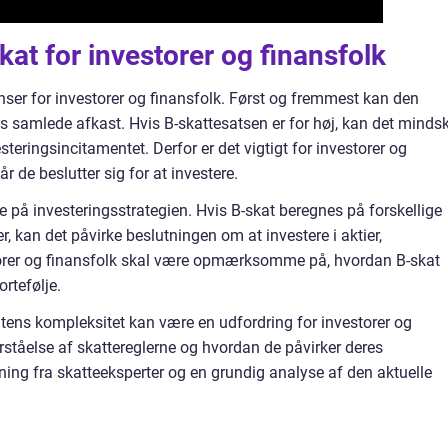
at for investorer og finansfolk
er for investorer og finansfolk. Først og fremmest kan den
ns samlede afkast. Hvis B-skattesatsen er for høj, kan det minds
eringsincitamentet. Derfor er det vigtigt for investorer og
r de beslutter sig for at investere.
 på investeringsstrategien. Hvis B-skat beregnes på forskellige
r, kan det påvirke beslutningen om at investere i aktier,
torer og finansfolk skal være opmærksomme på, hvordan B-skat
rtefølje.
atens kompleksitet kan være en udfordring for investorer og
rståelse af skattereglerne og hvordan de påvirker deres
ning fra skatteeksperter og en grundig analyse af den aktuelle