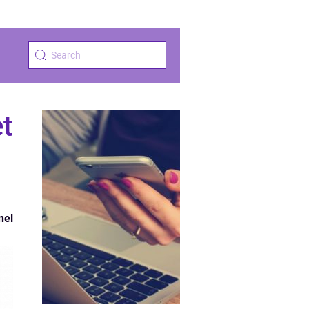
t
nel