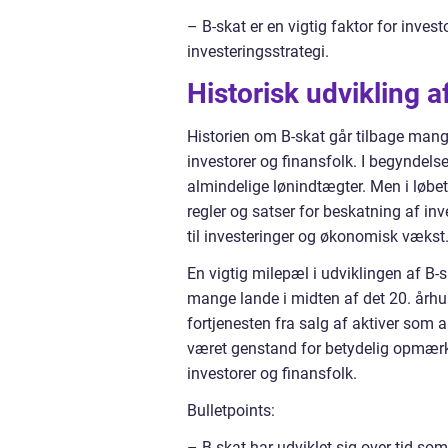
– B-skat er en vigtig faktor for inve
investeringsstrategi.
Historisk udvikling a
Historien om B-skat går tilbage mang
investorer og finansfolk. I begynde
almindelige lønindtægter. Men i løbe
regler og satser for beskatning af inv
til investeringer og økonomisk vækst
En vigtig milepæl i udviklingen af B-s
mange lande i midten af det 20. århu
fortjenesten fra salg af aktiver som
været genstand for betydelig opmærk
investorer og finansfolk.
Bulletpoints:
– B-skat har udviklet sig over tid s