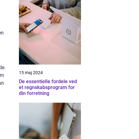
en
de.
15 maj 2024
om
De essentielle fordele ved
un
et regnskabsprogram for
din forretning