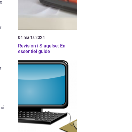
e
r
04 marts 2024
n
Revision i Slagelse: En
essentiel guide
r
 på