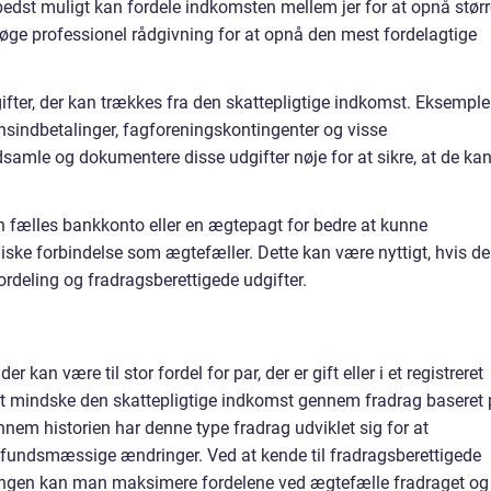
bedst muligt kan fordele indkomsten mellem jer for at opnå størr
søge professionel rådgivning for at opnå den mest fordelagtige
gifter, der kan trækkes fra den skattepligtige indkomst. Eksemple
sindbetalinger, fagforeningskontingenter og visse
ndsamle og dokumentere disse udgifter nøje for at sikre, at de ka
en fælles bankkonto eller en ægtepagt for bedre at kunne
ke forbindelse som ægtefæller. Dette kan være nyttigt, hvis de
ordeling og fradragsberettigede udgifter.
r kan være til stor fordel for par, der er gift eller i et registreret
at mindske den skattepligtige indkomst gennem fradrag baseret
nem historien har denne type fradrag udviklet sig for at
ndsmæssige ændringer. Ved at kende til fradragsberettigede
ingen kan man maksimere fordelene ved ægtefælle fradraget og