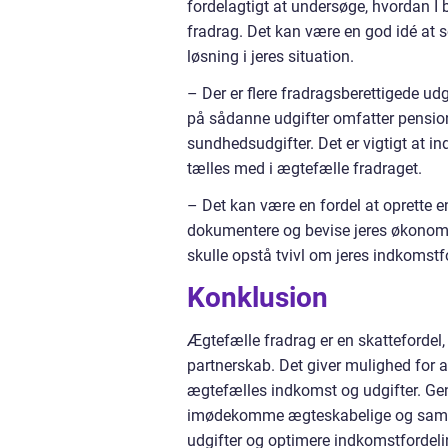
fordelagtigt at undersøge, hvordan I 
fradrag. Det kan være en god idé at 
løsning i jeres situation.
– Der er flere fradragsberettigede ud
på sådanne udgifter omfatter pension
sundhedsudgifter. Det er vigtigt at i
tælles med i ægtefælle fradraget.
– Det kan være en fordel at oprette 
dokumentere og bevise jeres økonomis
skulle opstå tvivl om jeres indkomstf
Konklusion
Ægtefælle fradrag er en skattefordel, de
partnerskab. Det giver mulighed for 
ægtefælles indkomst og udgifter. Gen
imødekomme ægteskabelige og samfu
udgifter og optimere indkomstfordel