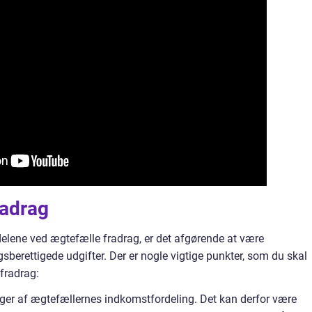
radrag
elene ved ægtefælle fradrag, er det afgørende at være
berettigede udgifter. Der er nogle vigtige punkter, som du skal
fradrag:
er af ægtefællernes indkomstfordeling. Det kan derfor være