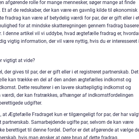
 en afgørende rolle for mange mennesker, søger mange at finde
Et af de redskaber, der kan være en gavnlig kilde til økonomisk
 fradrag kan være af betydelig værdi for par, der er gift eller i e
r mulighed for at mindske skatteregningen gennem fradrag basere
 I denne artikel vil vi uddybe, hvad ægtefælle fradrag er, hvord
dig vigtig information, der vil være nyttig, hvis du er interesseret 
 vigtigt at vide?
der gives til par, der er gift eller i et registreret partnerskab. Det
fælle kan trække en del af den anden ægtefælles indkomst og
ndkomst. Dette resulterer i en lavere skattepligtig indkomst og
 værdi, der kan fratrækkes, afhænger af indkomstfordelingen
rettigede udgifter.
at Ægtefælle Fradraget kun er tilgængeligt for par, der har valg
reret partnerskab. Samarbejdende ugifte par, selvom de kan være
 berettiget til denne fordel. Derfor er det afgørende at vælge d
tnerskab, hvis man ønsker at gøre brug af dette fradrag.