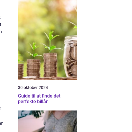
t
t
an
i
30 oktober 2024
Guide til at finde det
perfekte billån
t
en