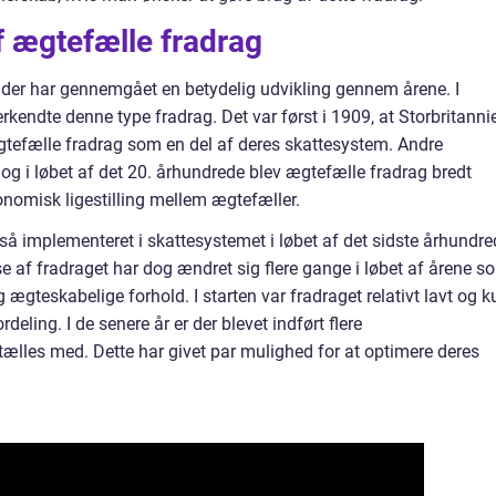
af ægtefælle fradrag
, der har gennemgået en betydelig udvikling gennem årene. I
nerkendte denne type fradrag. Det var først i 1909, at Storbritanni
 ægtefælle fradrag som en del af deres skattesystem. Andre
, og i løbet af det 20. århundrede blev ægtefælle fradrag bredt
omisk ligestilling mellem ægtefæller.
å implementeret i skattesystemet i løbet af det sidste århundre
e af fradraget har dog ændret sig flere gange i løbet af årene s
ægteskabelige forhold. I starten var fradraget relativt lavt og k
ling. I de senere år er der blevet indført flere
 tælles med. Dette har givet par mulighed for at optimere deres