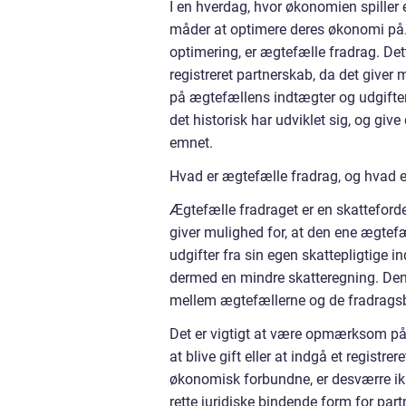
I en hverdag, hvor økonomien spiller
måder at optimere deres økonomi på. 
optimering, er ægtefælle fradrag. Dette
registreret partnerskab, da det give
på ægtefællens indtægter og udgifter.
det historisk har udviklet sig, og give 
emnet.
Hvad er ægtefælle fradrag, og hvad er
Ægtefælle fradraget er en skattefordel, 
giver mulighed for, at den ene ægte
udgifter fra sin egen skattepligtige i
dermed en mindre skatteregning. Den
mellem ægtefællerne og de fradragsbe
Det er vigtigt at være opmærksom på, 
at blive gift eller at indgå et regist
økonomisk forbundne, er desværre ikke
rette juridiske bindende form for par